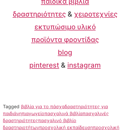
παιδικά βιβλία
δραστηριότητες
&
χειροτεχνίες
εκτυπώσιμο υλικό
προϊόντα φροντίδας
blog
pinterest
&
instagram
Tagged
βιβλία για το πάσχα
δραστηριότητες για
παιδιά
νηπιαγωγείο
πασχαλινά βιβλία
πασχαλινές
δραστηριότητες
πασχαλινό βιβλίο
δραστηριοτήτων
προσχολική εκπαίδευση
προσχολική