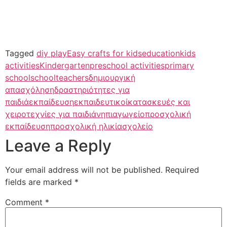
Tagged
diy play
Easy crafts for kids
education
kids
activities
Kindergarten
preschool activities
primary
school
school
teachers
δημιουργική
απασχόληση
δραστηριότητες για
παιδιά
εκπαίδευση
εκπαιδευτικοί
κατασκευές και
χειροτεχνίες για παιδιά
νηπιαγωγείο
προσχολική
εκπαίδευση
προσχολική ηλικία
σχολείο
Leave a Reply
Your email address will not be published.
Required
fields are marked
*
Comment
*