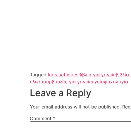
Tagged
kids activities
βιβλία για γονείς
βιβλία
ηλικία
συμβουλές για γονείς
υγεία
ψυχολογία
Leave a Reply
Your email address will not be published.
Req
Comment
*