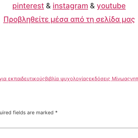
pinterest
&
instagram
&
youtube
Προβληθείτε μέσα από τη σελίδα μας
 για εκπαιδευτικούς
βιβλία ψυχολογίας
εκδόσεις Μίνωας
νη
uired fields are marked
*