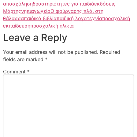
απασχόληση
δραστηριότητες για παιδιά
εκδόσεις
Μάρτης
νηπιαγωγείο
Ο φούρναρης πλάι στη
θάλασσα
παιδικά βιβλία
παιδική λογοτεχνία
προσχολική
εκπαίδευση
προσχολική ηλικία
Leave a Reply
Your email address will not be published.
Required
fields are marked
*
Comment
*