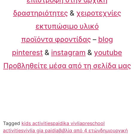
δραστηριότητες
&
χειροτεχνίες
εκτυπώσιμο υλικό
προϊόντα φροντίδας
–
blog
pinterest
&
instagram
&
youtube
Προβληθείτε μέσα από τη σελίδα μας
Tagged
kids activities
paidika vivlia
preschool
activities
vivlia gia paidia
βιβλία από 4 ετών
δημιουργική