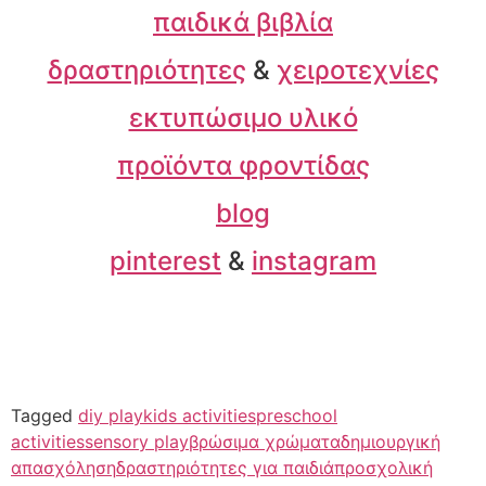
παιδικά βιβλία
δραστηριότητες
&
χειροτεχνίες
εκτυπώσιμο υλικό
προϊόντα φροντίδας
blog
pinterest
&
instagram
Tagged
diy play
kids activities
preschool
activities
sensory play
βρώσιμα χρώματα
δημιουργική
απασχόληση
δραστηριότητες για παιδιά
προσχολική