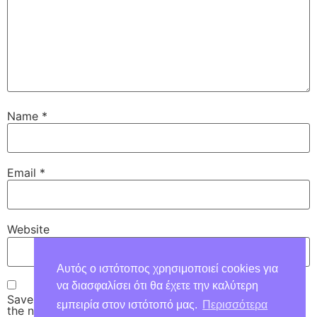
Name
*
Email
*
Website
Αυτός ο ιστότοπος χρησιμοποιεί cookies για
να διασφαλίσει ότι θα έχετε την καλύτερη
Save my name, email, and website in this browser for
εμπειρία στον ιστότοπό μας.
Περισσότερα
the next time I comment.