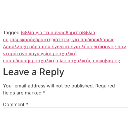
Tagged
βιβλία για τα συναισθήματα
βιβλία
συμπεριφοράς
δραστηριότητες για παιδιά
εκδόσεις
Δεσύλλας
η μέρα που έγινα κι εγώ λύκος
κόκκινος σαν
ντομάτα
νηπιαγωγείο
προσχολική
εκπαίδευση
προσχολική ηλικία
σχολικός εκφοβισμός
Leave a Reply
Your email address will not be published.
Required
fields are marked
*
Comment
*