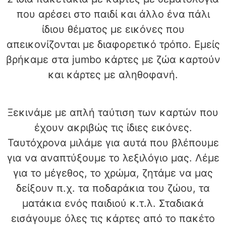
που αρέσει στο παιδί και άλλο ένα πάλι
ίδιου θέματος με εικόνες που
απεικονίζονται με διαφορετικό τρόπο. Εμείς
βρήκαμε στα jumbo κάρτες με ζώα καρτούν
και κάρτες με αληθοφανή.
Ξεκινάμε με απλή ταύτιση των καρτών που
έχουν ακριβώς τις ίδιες εικόνες.
Ταυτόχρονα μιλάμε για αυτά που βλέπουμε
για να αναπτύξουμε το λεξιλόγιο μας. Λέμε
για το μέγεθος, το χρώμα, ζητάμε να μας
δείξουν π.χ. τα ποδαράκια του ζώου, τα
ματάκια ενός παιδιού κ.τ.λ. Σταδιακά
εισάγουμε όλες τις κάρτες από το πακέτο