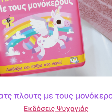
ατς πλουτς με τους μονόκερο
Εκδόσεις Ψυχογιός