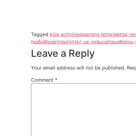
Tagged
kids activities
learning letters
letter re
παιδιά
δραστηριότητες με γράμματα
μαθαίνω 
Leave a Reply
Your email address will not be published.
Req
Comment
*