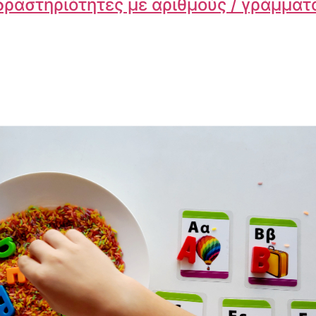
δραστηριότητες με αριθμούς / γράμματ