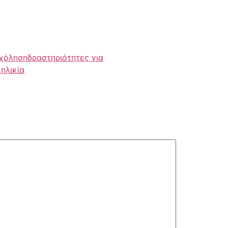
σχόληση
δραστηριότητες για
ηλικία