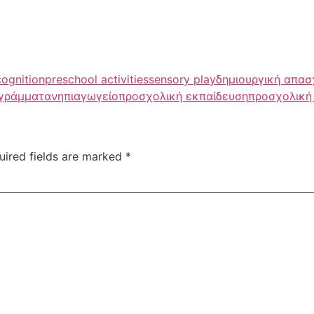
cognition
preschool activities
sensory play
δημιουργική απα
γράμματα
νηπιαγωγείο
προσχολική εκπαίδευση
προσχολική 
uired fields are marked
*