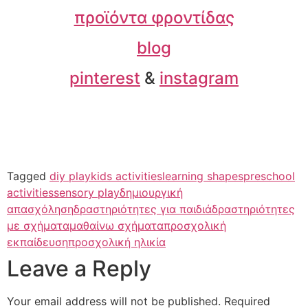
προϊόντα φροντίδας
blog
pinterest
&
instagram
Tagged
diy play
kids activities
learning shapes
preschool
activities
sensory play
δημιουργική
απασχόληση
δραστηριότητες για παιδιά
δραστηριότητες
με σχήματα
μαθαίνω σχήματα
προσχολική
εκπαίδευση
προσχολική ηλικία
Leave a Reply
Your email address will not be published.
Required