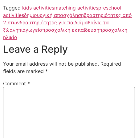
Tagged
kids activities
matching activities
preschool
activities
δημιουργική απασχόληση
δραστηριότητες από
2 ετών
δραστηριότητες για παιδιά
μαθαίνω τα
ζώα
νηπιαγωγείο
προσχολική εκπαίδευση
προσχολική
ηλικία
Leave a Reply
Your email address will not be published.
Required
fields are marked
*
Comment
*