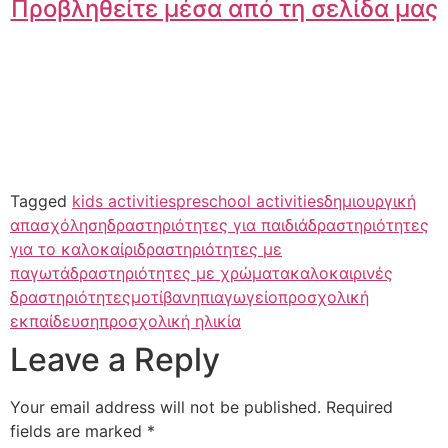
Προβληθείτε μέσα από τη σελίδα μας
Tagged
kids activities
preschool activities
δημιουργική
απασχόληση
δραστηριότητες για παιδιά
δραστηριότητες
για το καλοκαίρι
δραστηριότητες με
παγωτά
δραστηριότητες με χρώματα
καλοκαιρινές
δραστηριότητες
μοτίβα
νηπιαγωγείο
προσχολική
εκπαίδευση
προσχολική ηλικία
Leave a Reply
Your email address will not be published.
Required
fields are marked
*