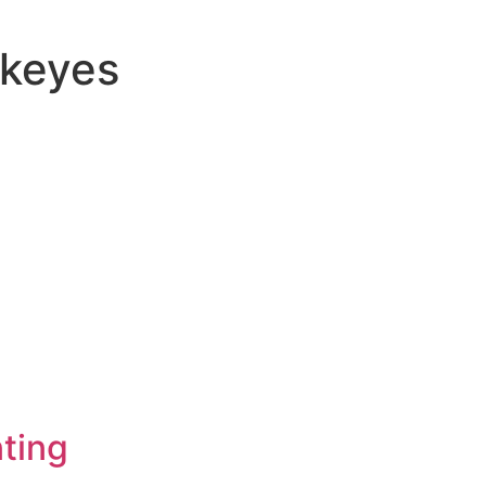
skeyes
ting