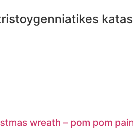
xristoygenniatikes kata
istmas wreath – pom pom pain