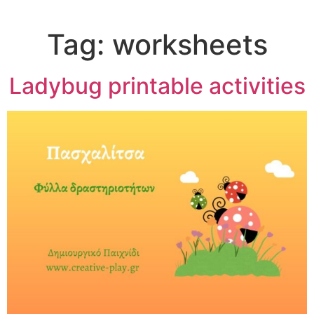
Tag:
worksheets
Ladybug printable activities