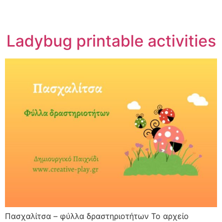
Ladybug printable activities
Πασχαλίτσα – φύλλα δραστηριοτήτων Το αρχείο