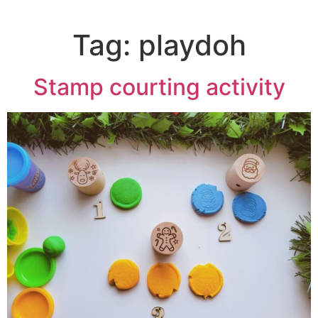
Tag:
playdoh
Stamp courting activity