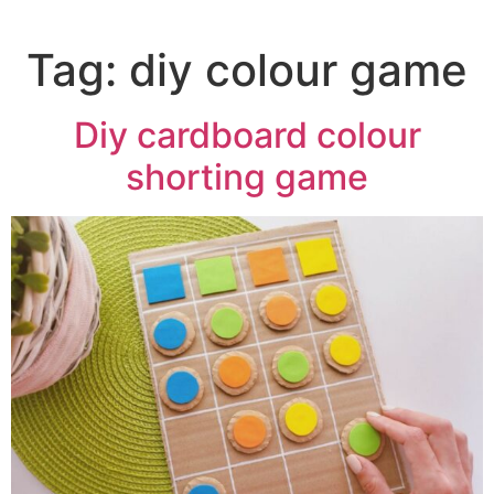
Tag:
diy colour game
Diy cardboard colour
shorting game