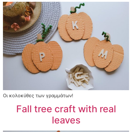
Οι κολοκύθες των γραμμάτων!
Fall tree craft with real
leaves