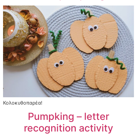
Κολοκυθοπαρέα!
Pumpking – letter
recognition activity