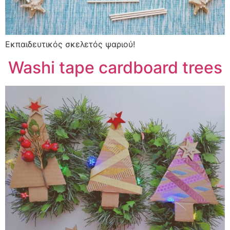
Εκπαιδευτικός σκελετός ψαριού!
Washi tape cardboard trees