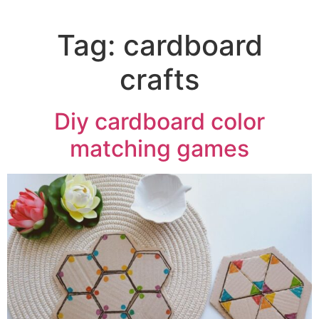
Tag:
cardboard
crafts
Diy cardboard color
matching games