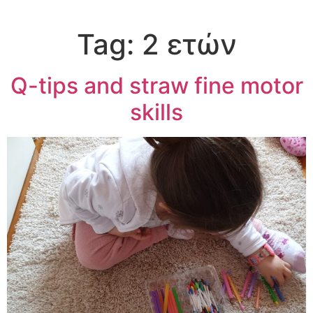
Tag:
2 ετών
Q-tips and straw fine motor
skills