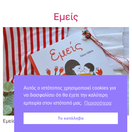
Εμείς
Αυτός ο ιστότοπος χρησιμοποιεί cookies για
να διασφαλίσει ότι θα έχετε την καλύτερη
εμπειρία στον ιστότοπό μας.
Περισσότερα
Το κατάλαβα
Εμείς! Βιβλίο αφιερωμένο στη μητρική αγάπη!